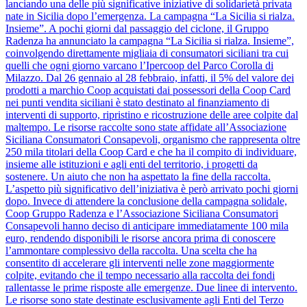
lanciando una delle più significative iniziative di solidarietà privata
nate in Sicilia dopo l’emergenza. La campagna “La Sicilia si rialza.
Insieme”. A pochi giorni dal passaggio del ciclone, il Gruppo
Radenza ha annunciato la campagna “La Sicilia si rialza. Insieme”,
coinvolgendo direttamente migliaia di consumatori siciliani tra cui
quelli che ogni giorno varcano l’Ipercoop del Parco Corolla di
Milazzo. Dal 26 gennaio al 28 febbraio, infatti, il 5% del valore dei
prodotti a marchio Coop acquistati dai possessori della Coop Card
nei punti vendita siciliani è stato destinato al finanziamento di
interventi di supporto, ripristino e ricostruzione delle aree colpite dal
maltempo. Le risorse raccolte sono state affidate all’Associazione
Siciliana Consumatori Consapevoli, organismo che rappresenta oltre
250 mila titolari della Coop Card e che ha il compito di individuare,
insieme alle istituzioni e agli enti del territorio, i progetti da
sostenere. Un aiuto che non ha aspettato la fine della raccolta.
L’aspetto più significativo dell’iniziativa è però arrivato pochi giorni
dopo. Invece di attendere la conclusione della campagna solidale,
Coop Gruppo Radenza e l’Associazione Siciliana Consumatori
Consapevoli hanno deciso di anticipare immediatamente 100 mila
euro, rendendo disponibili le risorse ancora prima di conoscere
l’ammontare complessivo della raccolta. Una scelta che ha
consentito di accelerare gli interventi nelle zone maggiormente
colpite, evitando che il tempo necessario alla raccolta dei fondi
rallentasse le prime risposte alle emergenze. Due linee di intervento.
Le risorse sono state destinate esclusivamente agli Enti del Terzo