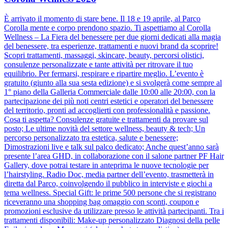
È arrivato il momento di stare bene. Il 18 e 19 aprile, al Parco
Corolla mente e corpo prendono spazio. Ti aspettiamo al Corolla
Wellness – La Fiera del benessere per due giorni dedicati alla magia
del benessere, tra esperienze, trattamenti e nuovi brand da scoprire!
Scopri trattamenti, massaggi, skincare, beauty, percorsi olistici,
consulenze personalizzate e tante attività per ritrovare il tuo
equilibrio. Per fermarsi, respirare e ripartire meglio. L’evento è
gratuito (giunto alla sua sesta edizione) e si svolgerà come sempre al
1° piano della Galleria Commerciale dalle 10:00 alle 20:00, con la
partecipazione dei più noti centri estetici e operatori del benessere
del territorio, pronti ad accoglierti con professionalità e passione.
Cosa ti aspetta? Consulenze gratuite e trattamenti da provare sul
posto; Le ultime novità del settore wellness, beauty & tech; Un
percorso personalizzato tra estetica, salute e benessere;
Dimostrazioni live e talk sul palco dedicato; Anche quest’anno sarà
presente l’area GHD, in collaborazione con il salone partner PF Hair
Gallery, dove potrai testare in anteprima le nuove tecnologie per
l’hairstyling. Radio Doc, media partner dell’evento, trasmetterà in
diretta dal Parco, coinvolgendo il pubblico in interviste e giochi a
tema wellness. Special Gift: le prime 500 persone che si registrano
riceveranno una shopping bag omaggio con sconti, coupon e
promozioni esclusive da utilizzare presso le attività partecipanti. Tra i
trattamenti disponibili: Make-up personalizzato Diagnosi della pelle