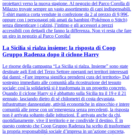
proiettarci verso la nuova stagione. Al negozio del Parco Corolla di
Milazzo trovate sempre un vasto assortimento di capi indispensabili.
T-shirt manica corta vendute in confezione da 2 al prezzo di 9,99€,
oppure con i personaggi più amati da bambini (Pokémon o Stitch)
senza dimenticare i calzini, l’intimo e gli accessori a prezzi
accessibili con dettagli che fanno la differenza. Non vi resta che fare
un giro in negozio al Parco Corolla!
La Sicilia si rialza insieme: la risposta di Coop
Gruppo Radenza dopo il ciclone Harry
Le risorse della campagna “La Sicilia si rialza. Insieme” sono state
destinate agli Enti del Terzo Settore operanti nei territori interessati
dai danni: «Fare impresa significa prendersi cura del territorio» Dal
sostegno immediato alle comunità alla ricostruzione del tessuto
sociale: così la solidarietà si è trasformata in un progetto concreto.
Quando il ciclone Harry si è abbattuto sulla Sicilia tra il 19 e il 21
gennaio, lasciando dietro di sé chilometri di costa devastata,
infrastrutture danneggiate, attività economiche in ginocchio e intere
comunità alle prese con un’emergenza senza precedenti, la risposta
non è arrivata soltanto dalle istituzioni. È arrivata anche da chi,
quotidianamente, vive il territorio e ne condivide il destino. È in
questo contesto che Coop Gruppo Radenza ha scelto di trasformare
la propria responsabilità sociale d’impresa in un’azione concreta,