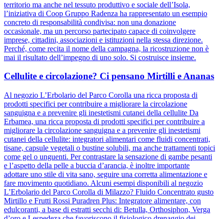
territorio ma anche nel tessuto produttivo e sociale dell’Isola,
l’iniziativa di Coop Gruppo Radenza ha rappresentato un esempio
concreto di responsabilità condivisa: non una donazione
occasionale, ma un percorso partecipato capace di coinvolgere
imprese, cittadini, associazioni e istituzioni nella stessa direzione.
Perché, come recita il nome della campagna, la ricostruzione non è
mai il risultato dell’impegno di uno solo. Si costruisce insieme.
Cellulite e circolazione? Ci pensano Mirtilli e Ananas
Al negozio L’Erbolario del Parco Corolla una ricca proposta di
prodotti specifici per contribuire a migliorare la circolazione
sanguigna e a prevenire gli inestetismi cutanei della cellulite Da
Erbamea, una ricca proposta di prodotti specifici per contribuire a
migliorare la circolazione sanguigna e a prevenire gli inestetismi
cutanei della cellulite: integratori alimentari come fluidi concentrati,
tisane, capsule vegetali o bustine solubili, ma anche trattamenti topici
come gel o unguenti. Per contrastare la sensazione di gambe pesanti
e l’aspetto della pelle a buccia d’arancia, è inoltre importante
adottare uno stile di vita sano, seguire una corretta alimentazione e
fare movimento quotidiano. Alcuni esempi disponibili al negozio
L’Erbolario del Parco Corolla di Milazzo? Fluido Concentrato gusto
Mirtillo e Frutti Rossi Puradren Plus: Integratore alimentare, con
edulcoranti, a base di estratti secchi di: Betulla, Orthosiphon, Verga
d’oro e Lespedeza che favoriscono il fisiologico drenaggio dei