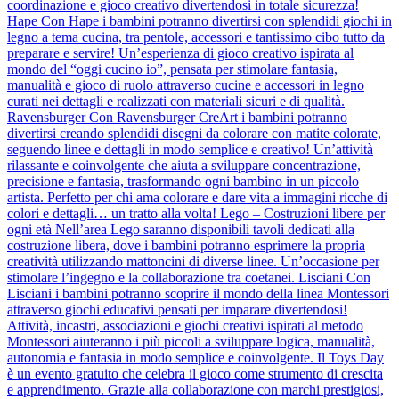
coordinazione e gioco creativo divertendosi in totale sicurezza!
Hape Con Hape i bambini potranno divertirsi con splendidi giochi in
legno a tema cucina, tra pentole, accessori e tantissimo cibo tutto da
preparare e servire! Un’esperienza di gioco creativo ispirata al
mondo del “oggi cucino io”, pensata per stimolare fantasia,
manualità e gioco di ruolo attraverso cucine e accessori in legno
curati nei dettagli e realizzati con materiali sicuri e di qualità.
Ravensburger Con Ravensburger CreArt i bambini potranno
divertirsi creando splendidi disegni da colorare con matite colorate,
seguendo linee e dettagli in modo semplice e creativo! Un’attività
rilassante e coinvolgente che aiuta a sviluppare concentrazione,
precisione e fantasia, trasformando ogni bambino in un piccolo
artista. Perfetto per chi ama colorare e dare vita a immagini ricche di
colori e dettagli… un tratto alla volta! Lego – Costruzioni libere per
ogni età Nell’area Lego saranno disponibili tavoli dedicati alla
costruzione libera, dove i bambini potranno esprimere la propria
creatività utilizzando mattoncini di diverse linee. Un’occasione per
stimolare l’ingegno e la collaborazione tra coetanei. Lisciani Con
Lisciani i bambini potranno scoprire il mondo della linea Montessori
attraverso giochi educativi pensati per imparare divertendosi!
Attività, incastri, associazioni e giochi creativi ispirati al metodo
Montessori aiuteranno i più piccoli a sviluppare logica, manualità,
autonomia e fantasia in modo semplice e coinvolgente. Il Toys Day
è un evento gratuito che celebra il gioco come strumento di crescita
e apprendimento. Grazie alla collaborazione con marchi prestigiosi,