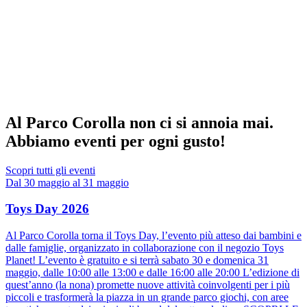
Al Parco Corolla non ci si annoia mai.
Abbiamo eventi per ogni gusto!
Scopri tutti gli eventi
Dal 30 maggio al 31 maggio
Toys Day 2026
Al Parco Corolla torna il Toys Day, l’evento più atteso dai bambini e
dalle famiglie, organizzato in collaborazione con il negozio Toys
Planet! L’evento è gratuito e si terrà sabato 30 e domenica 31
maggio, dalle 10:00 alle 13:00 e dalle 16:00 alle 20:00 L’edizione di
quest’anno (la nona) promette nuove attività coinvolgenti per i più
piccoli e trasformerà la piazza in un grande parco giochi, con aree