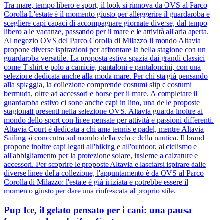
Tra mare, tempo libero e sport, il look si rinnova da OVS al Parco
Corolla L'estate è il momento giusto per alleggerire il guardaroba e
scegliere capi capaci di accompagnare giornate diverse, dal tempo
libero alle vacanze, passando per il mare e le attività all'aria aperta.
Al negozio OVS del Parco Corolla di Milazzo il mondo Altavia
propone diverse ispirazioni per affrontare la bella stagione con un
guardaroba versatile. La proposta estiva spazia dai grandi classici
come T-shirt e polo a camicie, pantaloni e pantaloncini, con una
selezione dedicata anche alla moda mare. Per chi sta già pensando
alla spiaggia, la collezione comprende costumi slip e costumi
bermuda, oltre ad accessori e borse per il mare. A completare il
guardaroba estivo ci sono anche capi in lino, una delle proposte
stagionali presenti nella selezione OVS. Altavia guarda inoltre al
mondo dello sport con linee pensate per attività e passioni differenti.
Altavia Court è dedicata a chi ama tennis e padel, mentre Altavia
Sailing si concentra sul mondo della vela e della nautica. Il brand
propone inoltre capi legati all'hiking e all'outdoor, al ciclismo e
all'abbigliamento per la protezione solare, insieme a calzature e
accessori. Per scoprire le proposte Altavia e lasciarsi ispirare dalle
diverse linee della collezione, l'appuntamento è da OVS al Parco
Corolla di Milazzo: l'estate è già iniziata e potrebbe essere il
momento giusto per dare una rinfrescata al proprio stile.
Pup Ice, il gelato pensato per i cani: una pausa