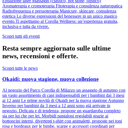
Epilazione laser Massaggi (classico, hot stone, olistico)
Aromaterapia e cromoterapia Fitoterapia e consulenza naturopatica
Radiofrequenza e pressoterapia Manicure, skincare, consulenza
estetica Le diverse espressioni del benessere in un unico magico
evento.Ti aspettiamo al Corolla Wellness: un’esperienza gratuita,
inclusiva e tutta da vivere.
Scopri tutti gli eventi
Resta sempre aggiornato sulle ultime
news, recensioni e offerte.
Scopri tutte le news
Okaidi: nuova stagione, nuova collezione
Al negozio del Parco Corolla di Milazzo un assaggio di autunno con
un vasto assortimento di capi indispensabili per i bambini dai 3 mesi
ai 12 anni Le prime novità di Okaidi per la nuova stagione Autunno
Inverno per bambini da 3 mesi a 12 anni sono già arrivate in
negozio. Delicata e di tendenza, propone un guardaroba completo
sia per lui che per lei. Morbidi pantaloni regolabili grazie ai
bottoncini interni, divertenti t-shirt con animaletti, proposte nei toni
rosa e bordeaux per le bimbe, scarpe e accessori coordinati per