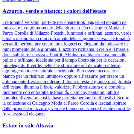
Azzurro, verde e bianco: i colori dell’estate
Tre tonalità versatili, perfette per creare look leggeri ed eleganti da
indossare in ogni momento della giornata. Da Calcagno Moda al
Parco Corolla di Milazzo Freschi, luminosi e raffinati, azzurro, verde
e bianco sono tra i colori più amati della stagione estiva. Tre tonalità
versatili, perfette per creare look leggeri ed eleganti da indossare in
ogni momento della giornata. L’azzurro richiama il cielo e il mare e
dona subito freschezza all’outfit. Abbinato al bianco crea uno stile
pulito e raffinato, ideale sia per il tempo libero sia per le occasioni
più eleganti. Il verde, nelle sue sfumature più delicate o intense,
aggiunge un tocco naturale e originale. Può essere accostato al
bianco per un risultato luminoso oppure all’azzurro per creare un
abbinamento fresco e moderno. Il bianco resta il grande protagonista
dell’estate: illumina il look, valorizza l’abbronzatura e si combina
facilmente con entrambe le tonalità. Camicie, pantaloni, abiti e
completi diventano così la base perfetta per tanti outfit estivi. Scopri
la collezione di Calcagno Moda al Parco Corolla e lasciati ispirare
dalle proposte in azzurro, verde e bianco per vivere l’estate con stile,
freschezza ed eleganza.
Estate in stile Altavia