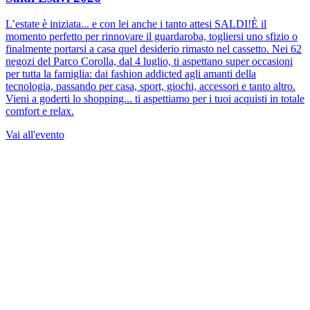
L’estate è iniziata... e con lei anche i tanto attesi SALDI!È il
momento perfetto per rinnovare il guardaroba, togliersi uno sfizio o
finalmente portarsi a casa quel desiderio rimasto nel cassetto. Nei 62
negozi del Parco Corolla, dal 4 luglio, ti aspettano super occasioni
per tutta la famiglia: dai fashion addicted agli amanti della
tecnologia, passando per casa, sport, giochi, accessori e tanto altro.
Vieni a goderti lo shopping... ti aspettiamo per i tuoi acquisti in totale
comfort e relax.
Vai all'evento