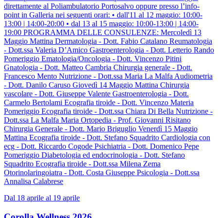
direttamente al Poliambulatorio Portosalvo oppure presso l’info-
point in Galleria nei seguenti orari: • dall'11 al 12 maggio: 10:00-
13:00 | 14:00-20:00 • dal 13 al 15 maggio: 10:00-13:00 | 14:00-
19:00 PROGRAMMA DELLE CONSULENZE: Mercoledì 13
Maggio Mattina Dermatologia - Dott. Fabio Catalano Reumatologia
- Dott.ssa Valeria D’Amico Gastroenterologia - Dott. Letterio Rando
Pomeriggio Ematologia/Oncologia - Dott. Vincenzo Pitini
Gnatologia - Dott. Matteo Cambria Chirurgia generale - Dott.
Francesco Mento Nutrizione - Dott.ssa Maria La Malfa Audiometria
- Dott. Danilo Caruso Giovedì 14 Maggio Mattina Chirurgia
vascolare - Dott. Giuseppe Valente Gastroenterologia - Dott.
Carmelo Bertolami Ecografia tiroide - Dott. Vincenzo Materia
Pomeriggio Ecografia tiroide - Dott.ssa Chiara Di Bella Nutrizione -
Dott.ssa La Malfa Maria Ortopedia - Prof. Giovanni Risitano
Chirurgia Generale - Dott. Mario Briguglio Venerdì 15 Maggio
Mattina Ecografia tiroide - Dott. Stefano Squadrito Cardiologia con
ecg - Dott. Riccardo Cogode Psichiatria - Dott. Domenico Pepe
Pomeriggio Diabetologia ed endocrinologia - Dott. Stefano
Squadrito Ecografia tiroide - Dott.ssa Milena Zema
Otorinolaringoiatra - Dott. Costa Giuseppe Psicologia - Dott.ssa
Annalisa Calabrese
Dal 18 aprile al 19 aprile
Corolla Wellness 2026