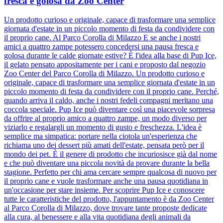
fresca e golosa da Zoo Center
Un prodotto curioso e originale, capace di trasformare una semplice
giornata d'estate in un piccolo momento di festa da condividere con
il proprio cane. Al Parco Corolla di Milazzo E se anche i nostri
amici a quattro zampe potessero concedersi una pausa fresca e
golosa durante le calde giornate estive? È l'idea alla base di Pup Ice,
il gelato pensato appositamente per i cani e proposto dal negozio
Zoo Center del Parco Corolla di Milazzo. Un prodotto curioso e
originale, capace di trasformare una semplice giornata d'estate in un
piccolo momento di festa da condividere con il proprio cane. Perché,
quando arriva il caldo, anche i nostri fedeli compagni meritano una
coccola speciale. Pup Ice può diventare così una piacevole sorpresa
da offrire al proprio amico a quattro zampe, un modo diverso per
viziarlo e regalargli un momento di gusto e freschezza. L'idea è
semplice ma simpatica: portare nella ciotola un'esperienza che
richiama uno dei dessert più amati dell'estate, pensata però per il
mondo dei pet. È il genere di prodotto che incuriosisce già dal nome
e che può diventare una piccola novità da provare durante la bella
stagione. Perfetto per chi ama cercare sempre qualcosa di nuovo per
il proprio cane e vuole trasformare anche una pausa quotidiana in
un'occasione per stare insieme. Per scoprire Pup Ice e conoscere
tutte le caratteristiche del prodotto, l'appuntamento è da Zoo Center
al Parco Corolla di Milazzo, dove trovare tante proposte dedicate
alla cura, al benessere e alla vita quotidiana degli animali da