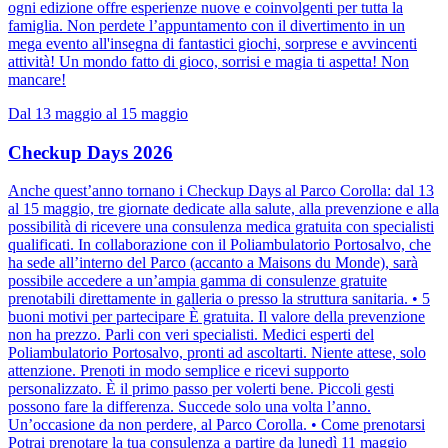
ogni edizione offre esperienze nuove e coinvolgenti per tutta la
famiglia. Non perdete l’appuntamento con il divertimento in un
mega evento all'insegna di fantastici giochi, sorprese e avvincenti
attività! Un mondo fatto di gioco, sorrisi e magia ti aspetta! Non
mancare!
Dal 13 maggio al 15 maggio
Checkup Days 2026
Anche quest’anno tornano i Checkup Days al Parco Corolla: dal 13
al 15 maggio, tre giornate dedicate alla salute, alla prevenzione e alla
possibilità di ricevere una consulenza medica gratuita con specialisti
qualificati. In collaborazione con il Poliambulatorio Portosalvo, che
ha sede all’interno del Parco (accanto a Maisons du Monde), sarà
possibile accedere a un’ampia gamma di consulenze gratuite
prenotabili direttamente in galleria o presso la struttura sanitaria. • 5
buoni motivi per partecipare È gratuita. Il valore della prevenzione
non ha prezzo. Parli con veri specialisti. Medici esperti del
Poliambulatorio Portosalvo, pronti ad ascoltarti. Niente attese, solo
attenzione. Prenoti in modo semplice e ricevi supporto
personalizzato. È il primo passo per volerti bene. Piccoli gesti
possono fare la differenza. Succede solo una volta l’anno.
Un’occasione da non perdere, al Parco Corolla. • Come prenotarsi
Potrai prenotare la tua consulenza a partire da lunedì 11 maggio