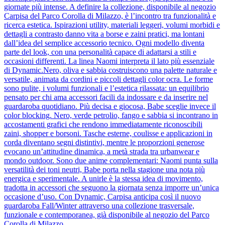
giornate più intense. A definire la collezione, disponibile al negozio
Carpisa del Parco Corolla di Milazzo, è l’incontro tra funzionalità e
ricerca estetica. Ispirazioni utility, materiali leggeri, volumi morbidi e
dettagli a contrasto danno vita a borse e zaini pratici, ma lontani
dall’idea del semplice accessorio tecnico. Ogni modello diventa
parte del look, con una personalità capace di adattarsi a stili e
occasioni differenti. La linea Naomi interpreta il lato più essenziale
di Dynamic.Nero, oliva e sabbia costruiscono una palette naturale e
versatile, animata da cordini e piccoli dettagli color ocra. Le forme
sono pulite, i volumi funzionali e l’estetica rilassata: un equilibrio
pensato per chi ama accessori facili da indossare e da inserire nel
guardaroba quotidiano. Più decisa e giocosa, Babe sceglie invece il
color blocking. Nero, verde petrolio, fango e sabbia si incontrano in
accostamenti grafici che rendono immediatamente riconoscibili
zaini, shopper e borsoni. Tasche esterne, coulisse e applicazioni in
corda diventano segni distintivi, mentre le proporzioni generose
evocano un’attitudine dinamica, a metà strada tra urbanwear e
mondo outdoor. Sono due anime complementari: Naomi punta sulla
versatilità dei toni neutri, Babe porta nella stagione una nota più
energica e sperimentale. A unirle è la stessa idea di movimento,
tradotta in accessori che seguono la giornata senza imporre un’unica
occasione d’uso. Con Dynamic, Carpisa anticipa così il nuovo
guardaroba Fall/Winter attraverso una collezione trasversale,
funzionale e contemporanea, già disponibile al negozio del Parco
Corolla di Milazzo.