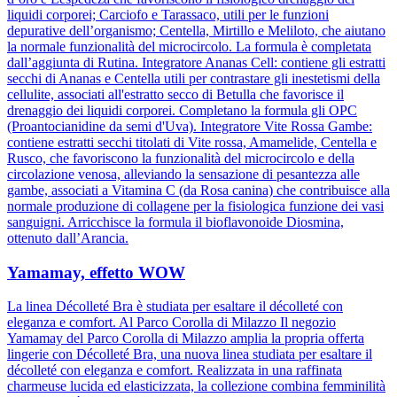
liquidi corporei; Carciofo e Tarassaco, utili per le funzioni
depurative dell’organismo; Centella, Mirtillo e Meliloto, che aiutano
la normale funzionalità del microcircolo. La formula è completata
dall’aggiunta di Rutina. Integratore Ananas Cell: contiene gli estratti
secchi di Ananas e Centella utili per contrastare gli inestetismi della
cellulite, associati all'estratto secco di Betulla che favorisce il
drenaggio dei liquidi corporei. Completano la formula gli OPC
(Proantocianidine da semi d'Uva). Integratore Vite Rossa Gambe:
contiene estratti secchi titolati di Vite rossa, Amamelide, Centella e
Rusco, che favoriscono la funzionalità del microcircolo e della
circolazione venosa, alleviando la sensazione di pesantezza alle
gambe, associati a Vitamina C (da Rosa canina) che contribuisce alla
normale produzione di collagene per la fisiologica funzione dei vasi
sanguigni. Arricchisce la formula il bioflavonoide Diosmina,
ottenuto dall’Arancia.
Yamamay, effetto WOW
La linea Décolleté Bra è studiata per esaltare il décolleté con
eleganza e comfort. Al Parco Corolla di Milazzo Il negozio
Yamamay del Parco Corolla di Milazzo amplia la propria offerta
lingerie con Décolleté Bra, una nuova linea studiata per esaltare il
décolleté con eleganza e comfort. Realizzata in una raffinata
charmeuse lucida ed elasticizzata, la collezione combina femminilità