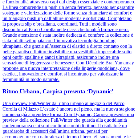
e funzionalità attraverso capi dal design essenziale e contemporaneo.
La linea comprende un push-up senza ferretto, pensato per garantire
sostegno e valorizzazione delle forme senza rinunciare al comfort e
un triangolo push-up dall’allure moderna e sofisticata. Completano
la proposta slip e brasiliana, coordinati. Tutti i modelli sono
disponibili al Parco Corolla nelle classiche tonalità bronze e nero.
Grande attenzione è stata inoltre dedicata al comfort: la collezione è
stata infatti sviluppata con l’innovativa tecnologia bonding
ultrapiatta, che grazie all’assenza di elastici a diretto contatto con la
pelle garantisce finiture invisibili e una vestibilità impeccabile sotto
ogni outfit, spalline e ganci ultrapiatti, assicurano inoltre una
sensazione di leggerezza e benessere. Con Décolleté Bra, Yamamay
propone una nuova interpretazione della lingerie quotidiana, dove
estetica, innovazione e comfort si incontrano per valorizzare la
femminilità in modo naturale.
Ritmo Urbano, Carpisa presenta ‘Dynamic’
Una preview Fall/Winter dal ritmo urbano al negozio del Parco
Corolla di Milazzo L’estate è ancora nel pieno, ma la nuova stagione
comincia già a prendere forma. Con Dynamic, Carpisa presenta una
preview della collezione Fall/Winter che guarda alla quotidianità
contemporanea e ai suoi continui cambi di ritmo. Il risultato è un
guardaroba di accessori dall’anima urbana, pensati per
accompagnare con naturalezza il tempo libero, gli spostamenti e le