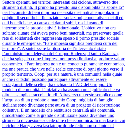
Settore operanti nei territori interessati dal ciclone, attraverso due
strumenti distinti. Il primo ha previsto una disponibilità “a sportello”
per l’acquisto di beni di prima necessità destinati alle popolazioni
colpite. Il secondo ha finanziato associazioni, cooperative sociali ed
enti benefici che, a causa dei danni subiti, rischiavano di
interrompere la propria attività istituzionale. L’obiettivo non era
soltanto aiutare chi aveva perso beni materiali, ma preservare quella
rete di solidarietà che rappresenta spesso il primo presidio sociale
durante le emergenze. “Fare impresa significa prendersi cura del
territorio”. A sintetizzare la filosofia dell’intervento è stato
l’amministratore delegato del Gruppo Radenza, Danilo Radenza,
che ha spiegato come l’impresa non possa limitarsi a produrre valore
economico. «Fare impresa non è un concetto puramente economico,
ma una pratica che vive nelle scelte concrete di ogni giorno verso il
proprio territorio. Coop, per sua natura, è una comunità nella quale
anche i cittadini possono partecipare attivamente ed essere
protagonisti delle scelte», ha dichiarato l’AD del Gruppo. Un
modello di comunità. L’iniziativa ha assunto un significato che va
oltre la semplice raccolta fondi. Attraverso un gesto semplice come
l’acquisto di un prodotto a marchio Coop, migliaia di famiglie
siciliane sono diventate parte attiva di un progetto di ricostruzione
collettiva. È un modello che restituisce centralità alla comunità,
dimostrando come la grande distribuzione possa diventare uno
strumento di coesione sociale oltre che economica. In una fase in cui
il ciclone Harry aveva lasciato profonde ferite non soltanto sul